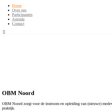
Home
Over ons
Participanten
Agenda
Contact
OBM Noord
OBM Noord zorgt voor de instroom en opleiding van (nieuwe) medew
praktijk.